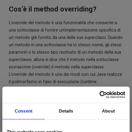
Cos’è il method overriding?
L’override del metodo è una funzionalità che consente a
una sottoclasse di fornire un’implementazione specifica di
un metodo già fornito da una delle sue superclassi. Quando
un metodo in una sottoclasse ha lo stesso nome, gli stessi
parametri e lo stesso tipo restituito di un metodo della sua
superclasse, allora si dice che il metodo nella sottoclasse
sovrascrive (override) il metodo nella superclasse.
L’override del metodo è uno dei modi con cui Java realizza
il polimorfismo in fase di esecuzione (runtime
polymorphism).
Cos’è il method overloading?
Consent
Details
About
L’overload del metodo (method overloading) consente di
definire più versioni dello stesso metodo, variando il
This website uses cookies