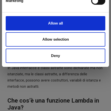
Marketing
Una classe astratta in Java è una classe dichiarata con la
keyword ‘abstract’ che definisce una interfaccia senza
implementarla, definendo caratteristiche comuni fra classi
Allow all
di una determinata gerarchia. La classe astratta può avere
costruttori e metodi statici, metodi astratti e non astratti,
ma non può essere istanziata.
Allow selection
Che differenza c’è tra interfaccia e
classe astratta?
Deny
In Java interfacce e classi astratte sono dichiarate ma non
istanziate, ma le classi astratte, a differenza delle
interfacce, possono avere costruttori, variabili di istanza e
metodi non astratti.
Che cos’è una funzione Lambda in
Java?