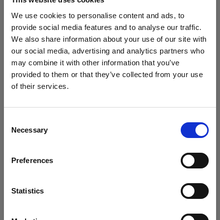
numero e il tipo dei parametri e/o la visibilità. L’overloading
We use cookies to personalise content and ads, to
può essere fatto nella stessa classe o anche nelle classi
provide social media features and to analyse our traffic.
derivate. L’overloading è correlato al polimorfismo in fase
We also share information about your use of our site with
di compilazione (o statico)
our social media, advertising and analytics partners who
may combine it with other information that you’ve
Cos’è un’interfaccia in Java?
provided to them or that they’ve collected from your use
of their services.
L’interfaccia (interface) in Java è un insieme di nomi di
metodi astratti che possono essere implementati su più
classi. Ha una struttura simile a una classe, ma può
Consent
contenere solo e soltanto metodi d’istanza astratti e
Necessary
Selection
costanti. Un’interfaccia quindi non può contenere
costruttori, variabili statiche, variabili di istanza e metodi
Preferences
statici.
Cos’è una classe astratta (abstract
Statistics
class)?