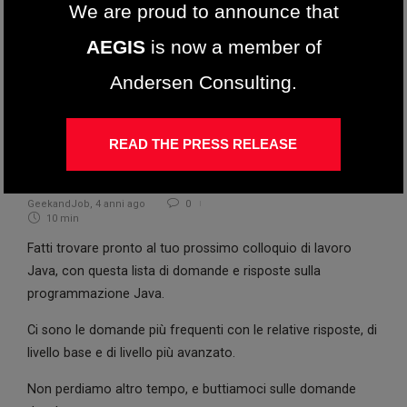
We are proud to announce that
AEGIS
is now a member of
Andersen Consulting.
Ricerca lavoro
Domande e Risposte per il
READ THE PRESS RELEASE
Colloquio di Lavoro Java (2025)
GeekandJob
,
4 anni ago
0
10 min
Fatti trovare pronto al tuo prossimo colloquio di lavoro
Java, con questa lista di domande e risposte sulla
programmazione Java.
Ci sono le domande più frequenti con le relative risposte, di
livello base e di livello più avanzato.
Non perdiamo altro tempo, e buttiamoci sulle domande