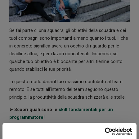
Se fai parte di una squadra, gli obiettivi della squadra e dei
tuoi compagni sono importanti almeno quanto i tuoi. Il che
in concreto significa avere un occhio di riguardo per le
deadline altrui, e per i lavori concatenati. Insomma, se
qualche tuo obiettivo è bloccante per altri, tienine conto
quando stabilisci le tue priorità.
In questo modo darai il tuo massimo contributo al team
remoto. E se tutti all’interno del team seguono questo
principio, la produttività della squadra schizzerà alle stelle.
➤ Scopri quali sono le
skill fondamentali per un
programmatore!
4. Comunicazione attiva