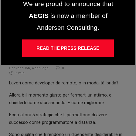
We are proud to announce that
AEGIS
is now a member of
Andersen Consulting.
Carriera
5 Strategie per Avere Successo
READ THE PRESS RELEASE
come Sviluppatore da Remoto
GeekandJob
,
4 anni ago
0
6 min
Lavori come developer da remoto, o in modalità ibrida?
Allora è il momento giusto per fermarti un attimo, e
chiederti come stai andando. E come migliorare.
Ecco allora 5 strategie che ti permettono di avere
successo come programmatore a distanza.
Sono qualità che ti rendono un dipendente desiderabile in