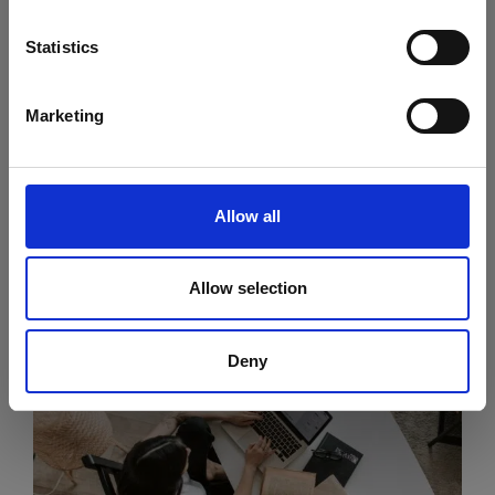
soprattutto in ottica futura. Oggi tocca a te, domani a un
altro. Succede a tutti, se ne esce tutti insieme.
Statistics
Ma il senso di squadra, in un contesto di lavoro da remoto,
dipende dalla comunicazione. Ci sono diversi modi per
Marketing
farlo. Standup quotidiani, round settimanali di recap sui
progressi, video riunioni, thread sulle app di messaggistica.
Essere un giocatore attivo di una squadra di lavoro da
Allow all
remoto significa partecipare attivamente (dalla regia
suggeriscono “proattivamente”) a tutte queste occasioni di
comunicazione.
Allow selection
Deny