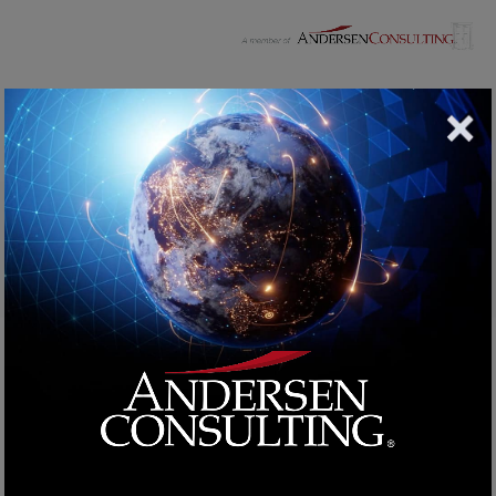
Blog Post
Home
Carriera
5 Strategie per Avere Successo come
Sviluppatore da Remoto