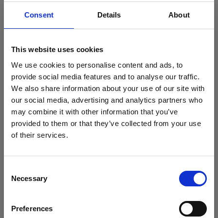
Consent
Details
About
Un programmatore a distanza senza una buona
comunicazione di squadra è solo un freelance. Un
freelance che lavora da solo e porta a termine i task in
This website uses cookies
tempo. Tuttavia, questo non è l’ideale per un ufficio –
We use cookies to personalise content and ads, to
inteso non come spazio fisico, ma come squadra.
provide social media features and to analyse our traffic.
I progressi vanno condivisi e discussi insieme, così come i
We also share information about your use of our site with
problemi che bloccano i progressi.
our social media, advertising and analytics partners who
may combine it with other information that you’ve
Così fai parte di una squadra che funziona, si aiuta a
provided to them or that they’ve collected from your use
vicenda quando necessario, e impara e cresce insieme.
of their services.
La parte più complicata è comunicare le difficoltà e i ritardi.
Se sei in ritardo, non nasconderlo. La squadra ha senso, e
Consent
può aiutarti, solo se dici loro esattamente qual è la tua
Necessary
Selection
situazione attuale e perché non sei stato in grado di
raggiungere il tuo target finora. In questo modo, non solo
Preferences
puoi ricevere un aiuto immediato, ma è fondamentale