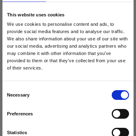
Il tutto con un unico team che sviluppa un’unica base di
This website uses cookies
codice. Il che è un notevole risparmio di risorse, rispetto ad
una trilogia composta da sito web + app nativa iOS + app
We use cookies to personalise content and ads, to
nativa Android.
provide social media features and to analyse our traffic.
We also share information about your use of our site with
Infine, le app web non devono essere scaricate e installate,
our social media, advertising and analytics partners who
quindi non occupano spazio sul dispositivo. Questo libera
may combine it with other information that you’ve
gli utenti anche dall’obbligo di aggiornamenti costanti.
provided to them or that they’ve collected from your use
of their services.
Contro delle webapp
Arriviamo alle note dolenti – ci sono anche loro, altrimenti
Consent
nessuno si chiederebbe mai se sviluppare una web app
Necessary
Selection
conviene o no.
Partiamo dalle prestazioni e dalla velocità. Una web app
Preferences
non riesce a raggiungere le prestazioni di una app nativa. Le
PWA ci si avvicinano, ancora non le eguagliano del tutto.
Statistics