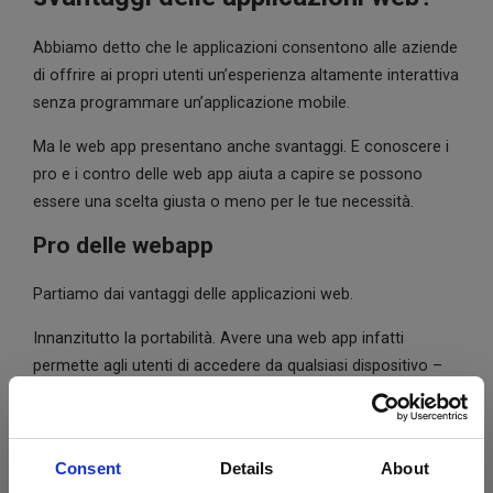
Abbiamo detto che le applicazioni consentono alle aziende
di offrire ai propri utenti un’esperienza altamente interattiva
senza programmare un’applicazione mobile.
Ma le web app presentano anche svantaggi. E conoscere i
pro e i contro delle web app aiuta a capire se possono
essere una scelta giusta o meno per le tue necessità.
Pro delle webapp
Partiamo dai vantaggi delle applicazioni web.
Innanzitutto la portabilità. Avere una web app infatti
permette agli utenti di accedere da qualsiasi dispositivo –
desktop, tablet o mobile sono tutti supportati. In sostanza,
le web app sono completamente multipiattaforma,
indipendente anche dal sistema operativo, purché
Consent
Details
About
connesso a Internet.