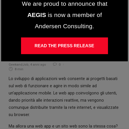
We are proud to announce that
AEGIS
is now a member of
Andersen Consulting.
Tecnologie
Sviluppo di Web App: Tutto Quello
READ THE PRESS RELEASE
che Devi Sapere
GeekandJob
,
4 anni ago
0
8 min
Lo sviluppo di applicazioni web consente ai progetti basati
sul web di funzionare e agire in modo simile ad
un’applicazione mobile. Le web app coinvolgono gli utenti,
dando priorità alle interazioni reattive, ma vengono
comunque distribuite tramite la rete internet, e visualizzate
su browser.
Ma allora una web app e un sito web sono la stessa cosa?